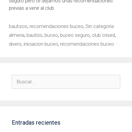
seguro pero te dejamos unas recomendaciones
previas a venir al club.
Categorías
bautizos
,
recomendaciones buceo
,
Sin categoría
Etiquetas
almeria
,
bautizo
,
buceo
,
buceo seguro
,
club crised
,
divers
,
iniciacion buceo
,
recomendaciones buceo
Buscar:
Entradas recientes